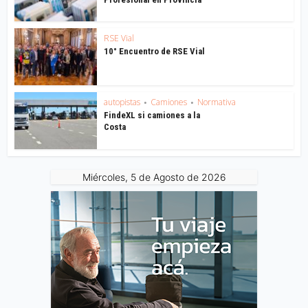
RSE Vial
10° Encuentro de RSE Vial
autopistas
Camiones
Normativa
•
•
FindeXL si camiones a la
Costa
Miércoles, 5 de Agosto de 2026