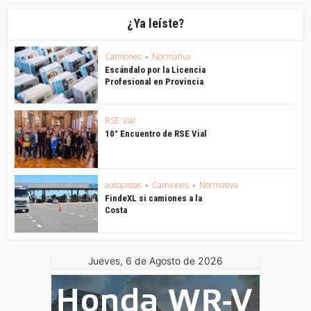
¿Ya leíste?
Camiones
Normativa
•
Escándalo por la Licencia
Profesional en Provincia
RSE Vial
10° Encuentro de RSE Vial
autopistas
Camiones
Normativa
•
•
FindeXL si camiones a la
Costa
Jueves, 6 de Agosto de 2026