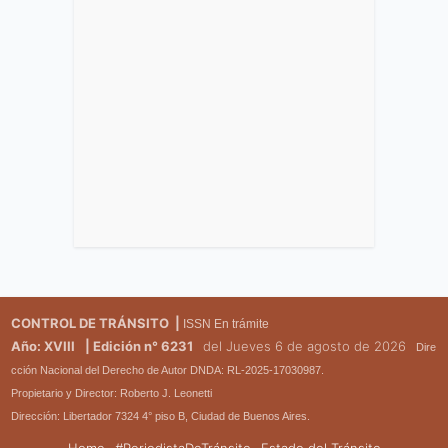
CONTROL DE TRÁNSITO |
ISSN En trámite
Año: XVIII
| Edición n° 6231
del Jueves 6 de agosto de 2026
Dire
cción Nacional del Derecho de Autor DNDA: RL-2025-17030987.
Propietario y Director: Roberto J. Leonetti
Dirección: Libertador 7324 4° piso B, Ciudad de Buenos Aires.
Home
#PeriodistaDeTránsito
Estado del Tránsito