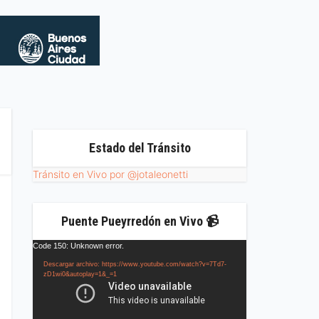
Estado del Tránsito
Tránsito en Vivo por @jotaleonetti
Puente Pueyrredón en Vivo 📹
Reproductor
Code 150: Unknown error.
de
Descargar archivo: https://www.youtube.com/watch?v=7Td7-
vídeo
zD1wi0&autoplay=1&_=1