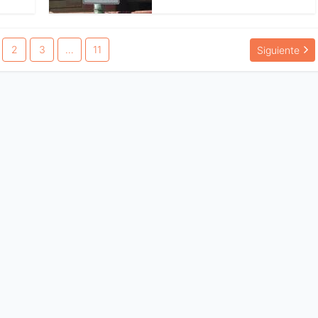
2
3
…
11
Siguiente