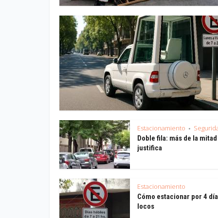
10° Encuentro de RSE Vial
Corte 
Estacionamiento
Segurida
•
Doble fila: más de la mitad
justifica
Estacionamiento
Cómo estacionar por 4 dí
locos