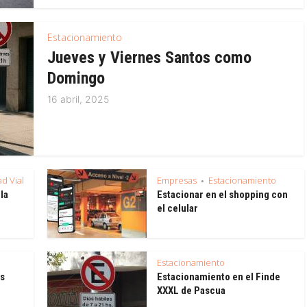
Estacionamiento
Jueves y Viernes Santos como
Domingo
16 abril, 2025
del Puente Labruna
El próximo papamóvil argent
d Vial
Empresas
Estacionamiento
•
 la
Estacionar en el shopping con
el celular
Estacionamiento
as
Estacionamiento en el Finde
XXXL de Pascua