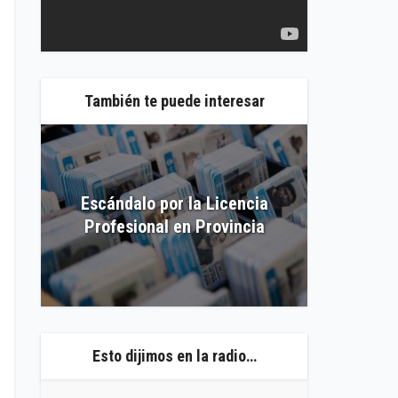
También te puede interesar
Escándalo por la Licencia
ino
10° En
Profesional en Provincia
Esto dijimos en la radio…