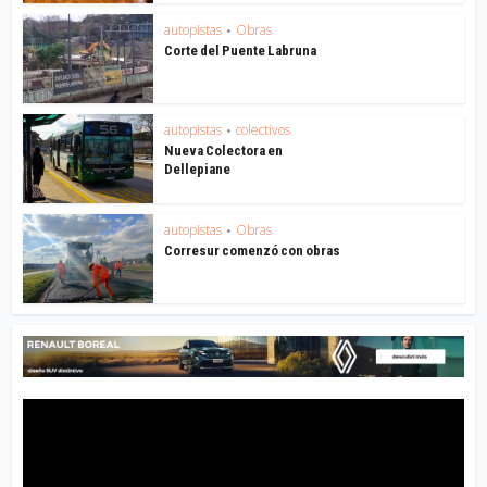
autopistas
Obras
•
Corte del Puente Labruna
autopistas
colectivos
•
Nueva Colectora en
Dellepiane
autopistas
Obras
•
Corresur comenzó con obras