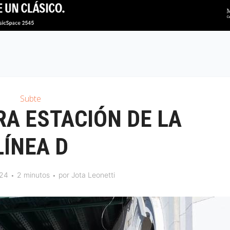
Subte
RA ESTACIÓN DE LA
LÍNEA D
024
2 minutos
por
Jota Leonetti