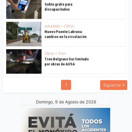
Subte gratis para
discapacitados
autopistas
Obras
•
Nuevo Puente Labruna:
cambios en la circulación
Obras
Tren
•
Tren Belgrano Sur limitado
por obras de AUSA
1
Siguiente
Domingo, 9 de Agosto de 2026