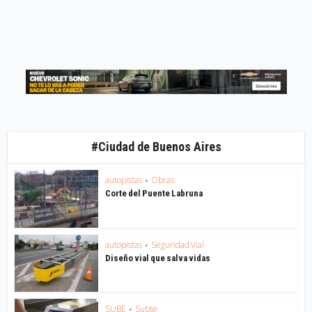
#Ciudad de Buenos Aires
autopistas
Obras
•
Corte del Puente Labruna
autopistas
Seguridad Vial
•
Diseño vial que salva vidas
SUBE
Subte
•