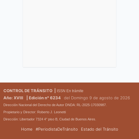
CONTROL DE TRÁNSITO |
ISSN En trámite
Año: XVIII
| Edición n° 6234
del Domingo 9 de agosto de 2026
Dirección Nacional del Derecho de Autor DNDA: RL-2025-17030987.
Propietario y Director: Roberto J. Leonetti
Dirección: Libertador 7324 4° piso B, Ciudad de Buenos Aires.
Home
#PeriodistaDeTránsito
Estado del Tránsito