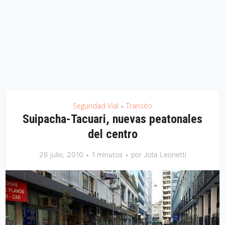
Seguridad Vial
Transito
•
Suipacha-Tacuari, nuevas peatonales
del centro
26 julio, 2010
1 minutos
por
Jota Leonetti