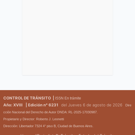
CONTROL DE TRÁNSITO |
ISSN En trámite
Año: XVIII
| Edición n° 6231
del Jueves 6 de agosto de 2026
Dire
cción Nacional del Derecho de Autor DNDA: RL-2025-17030987.
Propietario y Director: Roberto J. Leonetti
Dirección: Libertador 7324 4° piso B, Ciudad de Buenos Aires.