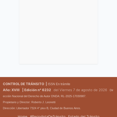
CONTROL DE TRÁNSITO |
ISSN En trámite
Año: XVIII
| Edición n° 6232
del Viernes 7 de agosto de 2026
Dir
ección Nacional del Derecho de Autor DNDA: RL-2025-17030987.
Propietario y Director: Roberto J. Leonetti
Dirección: Libertador 7324 4° piso B, Ciudad de Buenos Aires.
Home
#PeriodistaDeTránsito
Estado del Tránsito