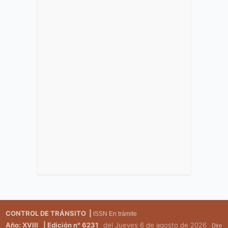
CONTROL DE TRÁNSITO |
ISSN En trámite
Año: XVIII
| Edición n° 6231
del Jueves 6 de agosto de 2026
Dire