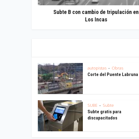
Subte B con cambio de tripulación en
Los Incas
autopistas
Obras
•
Corte del Puente Labruna
SUBE
Subte
•
Subte gratis para
discapacitados