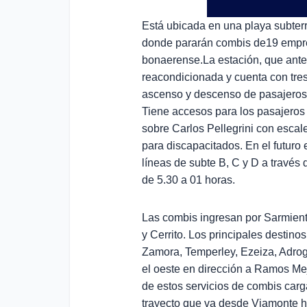
Está ubicada en una playa subterr
donde pararán combis de19 empres
bonaerense.La estación, que ante
reacondicionada y cuenta con tres 
ascenso y descenso de pasajeros
Tiene accesos para los pasajeros 
sobre Carlos Pellegrini con escal
para discapacitados. E
n el futuro
líneas de subte B, C y D a travé
de 5.30 a 01 horas.
Las combis ingresan por Sarmiento
y Cerrito. Los principales destin
Zamora, Temperley, Ezeiza, Adrogú
el oeste en dirección a Ramos Me
de estos servicios de combis carga
trayecto que va desde Viamonte h