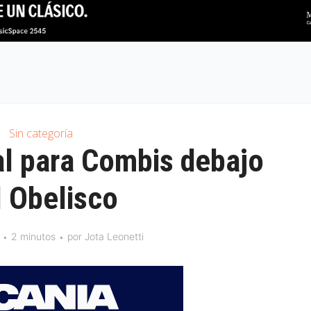
Sin categoría
l para Combis debajo
l Obelisco
2 minutos
por
Jota Leonetti