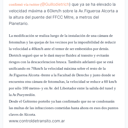
@Guillodietrich
) que ya se ha elevado la
confirmó vía twitter (
velocidad máxima a 60km/h sobre la Av.Figueroa Alcorta a
la altura del puente del FFCC Mitre, a metros del
Planetario.
La modificación se realiza luego de la instalación de una cámara de
fotomultas y las quejas de los vecinos por la imposibilidad de reducir
la velocidad a 40km/h ante el temor de ser embestidos por detrás.
Dietrich seguró que se le dará mayor fluidez al transito y evitarán
riesgos con la descaceleracion brusca. También adelantó que se está
unificando en 70km/h la velocidad máxima sobre el resto de la
Av.Figueroa Alcorta -frente a la Facultad de Derecho y justo donde se
encuentra otra cámara de fotomultas, la velocidad se reduce a 60 km/h
por sólo 100 metros- y en Av. del Libertador entre la salida del tunel y
la Av.Pueyrredón.
Desde el Gobierno porteño ya han confirmado que no se condonarán
las multas de las infracciones cometidas hasta ahora en esos dos puntos
claves de Alcorta.
www.controldetransito.com.ar