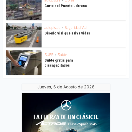
autopistas
Obras
•
Corte del Puente Labruna
autopistas
Seguridad Vial
•
Diseño vial que salva vidas
SUBE
Subte
•
Subte gratis para
discapacitados
Jueves, 6 de Agosto de 2026