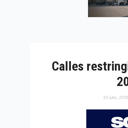
Calles restrin
20
20 julio, 201