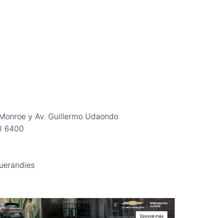
. Monroe y Av. Guillermo Udaondo
al 6400
Querandies