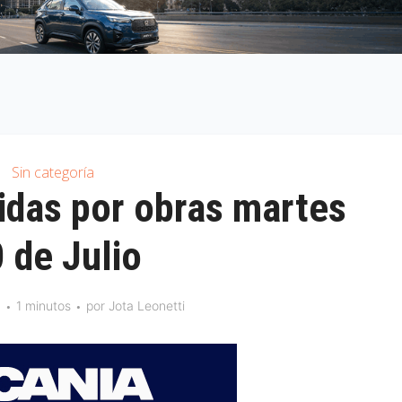
Sin categoría
gidas por obras martes
 de Julio
0
1 minutos
por
Jota Leonetti