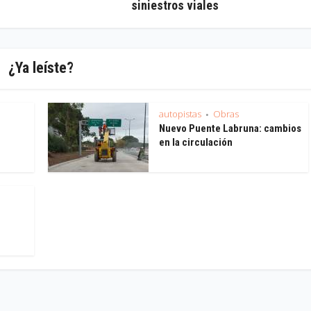
siniestros viales
¿Ya leíste?
autopistas
Obras
•
Nuevo Puente Labruna: cambios
en la circulación