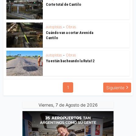
Corte total de Cantilo
autopistas
Obras
•
Cuándo van a cortar Avenida
Cantilo
autopistas
Obras
•
Ya están bacheando la Ruta12
1
Siguiente
Viernes, 7 de Agosto de 2026