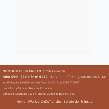
CONTROL DE TRÁNSITO |
ISSN En trámite
Año: XVIII
| Edición n° 6232
del Viernes 7 de agosto de 2026
Dir
ección Nacional del Derecho de Autor DNDA: RL-2025-17030987.
Propietario y Director: Roberto J. Leonetti
Dirección: Libertador 7324 4° piso B, Ciudad de Buenos Aires.
Home
#PeriodistaDeTránsito
Estado del Tránsito