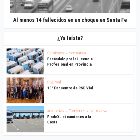
Al menos 14 fallecidos en un choque en Santa Fe
¿Ya leíste?
Camiones
Normativa
•
Escándalo por la Licencia
Profesional en Provincia
RSE Vial
10° Encuentro de RSE Vial
autopistas
Camiones
Normativa
•
•
FindeXL si camiones a la
Costa