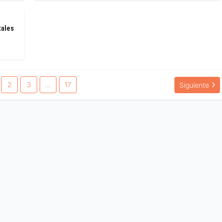
tales
2
3
…
17
Siguiente