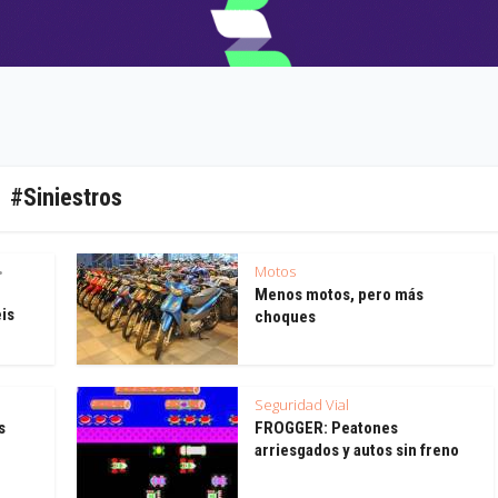
#Siniestros
Motos
•
Menos motos, pero más
eis
choques
Seguridad Vial
s
FROGGER: Peatones
arriesgados y autos sin freno