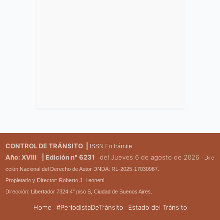
CONTROL DE TRÁNSITO |
ISSN En trámite
Año: XVIII
| Edición n° 6231
del Jueves 6 de agosto de 2026
Dire
cción Nacional del Derecho de Autor DNDA: RL-2025-17030987.
Propietario y Director: Roberto J. Leonetti
Dirección: Libertador 7324 4° piso B, Ciudad de Buenos Aires.
Home
#PeriodistaDeTránsito
Estado del Tránsito