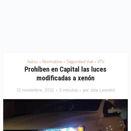
Autos
Normativa
Seguridad Vial
VTV
•
•
•
Prohíben en Capital las luces
modificadas a xenón
13 noviembre, 2012
3 minutos
por
Jota Leonetti