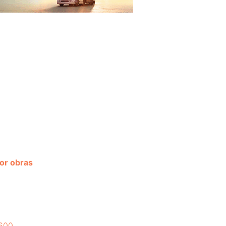
por obras
1600