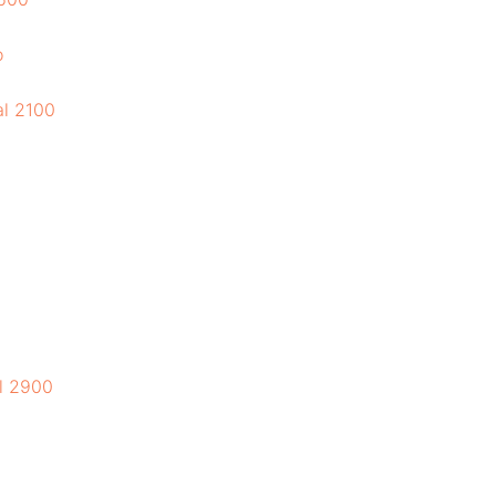
o
al 2100
al 2900
0