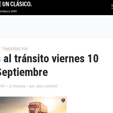
Seguridad Vial
 al tránsito viernes 10
Septiembre
010
2 minutos
por
Jota Leonetti