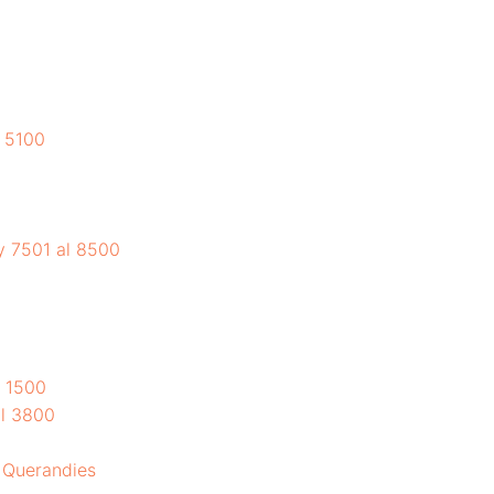
l 5100
 y 7501 al 8500
l 1500
al 3800
y Querandies