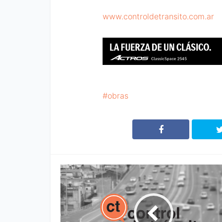
www.controldetransito.com.ar
obras