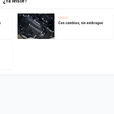
¿Ya leíste?
Motos
s
Con cambios, sin embrague