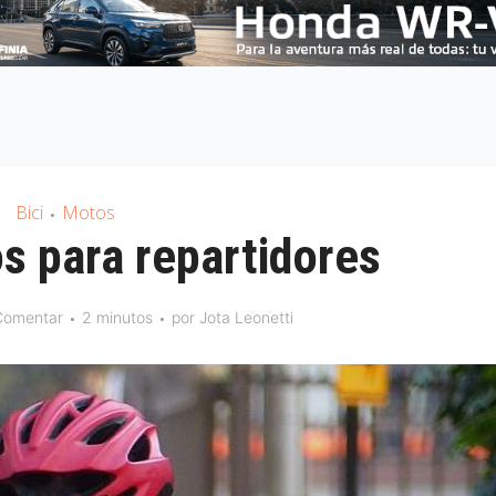
Bici
Motos
•
s para repartidores
Comentar
2 minutos
por
Jota Leonetti