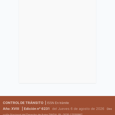
CONTROL DE TRÁNSITO |
ISSN En trámite
Año: XVIII
| Edición n° 6231
del Jueves 6 de agosto de 2026
Dire
cción Nacional del Derecho de Autor DNDA: RL-2025-17030987.