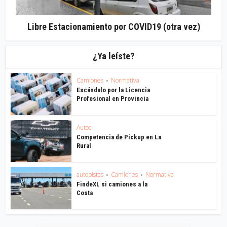
Libre Estacionamiento por COVID19 (otra vez)
¿Ya leíste?
Camiones
Normativa
•
Escándalo por la Licencia
Profesional en Provincia
Autos
Competencia de Pickup en La
Rural
autopistas
Camiones
Normativa
•
•
FindeXL si camiones a la
Costa