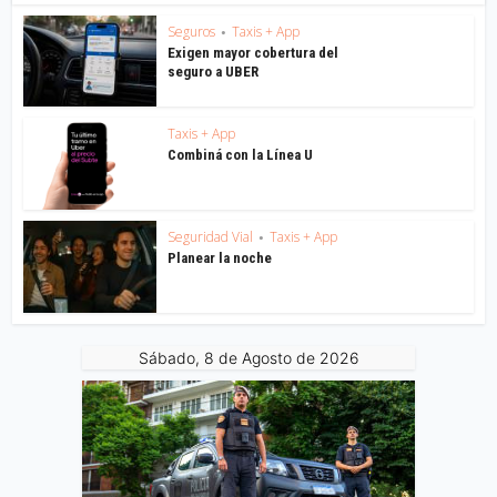
Seguros
Taxis + App
•
Exigen mayor cobertura del
seguro a UBER
Taxis + App
Combiná con la Línea U
Seguridad Vial
Taxis + App
•
Planear la noche
Sábado, 8 de Agosto de 2026