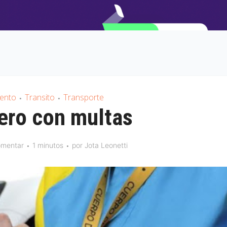
iento
Transito
Transporte
•
•
ero con multas
mentar
1 minutos
por
Jota Leonetti