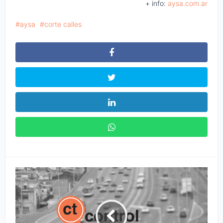
+ info:
aysa.com.ar
aysa
corte calles