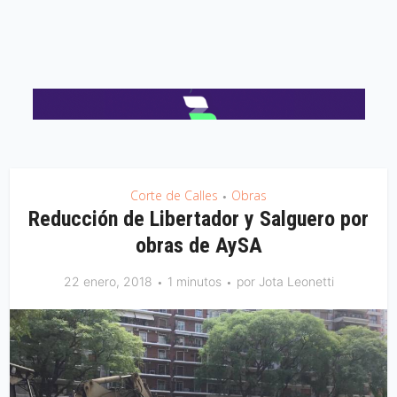
Corte de Calles
Obras
•
Reducción de Libertador y Salguero por
obras de AySA
22 enero, 2018
1 minutos
por
Jota Leonetti