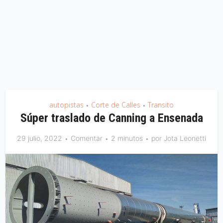
autopistas
Corte de Calles
Transito
•
•
Súper traslado de Canning a Ensenada
29 julio, 2022
Comentar
2 minutos
por
Jota Leonetti