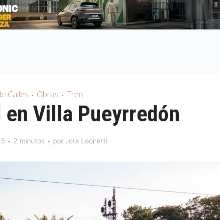
e Calles
Obras
Tren
•
•
 en Villa Pueyrredón
25
2 minutos
por
Jota Leonetti