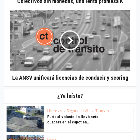
Colectivos sin monedas, una lenta promesa K
La ANSV unificará licencias de conducir y scoring
¿Ya leíste?
Licencias
Seguridad Vial
Transito
•
•
Furia al volante: lo llevó seis
cuadras en el capot en...
Motos