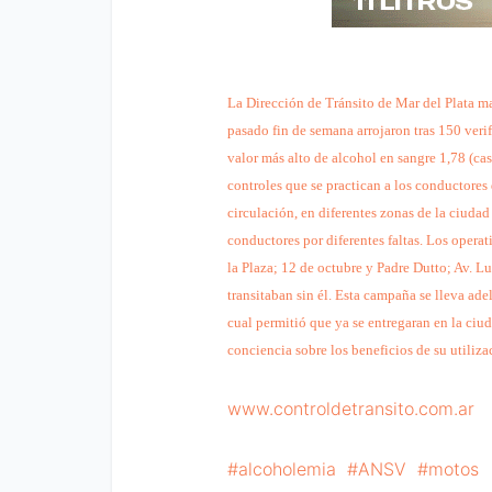
La Dirección de Tránsito de Mar del Plata ma
pasado fin de semana arrojaron tras 150 veri
valor más alto de alcohol en sangre 1,78 (casi
controles que se practican a los conductores 
circulación, en diferentes zonas de la ciudad
conductores por diferentes faltas. Los operat
la Plaza; 12 de octubre y Padre Dutto; Av. L
transitaban sin él. Esta campaña se lleva ad
cual permitió que ya se entregaran en la ci
conciencia sobre los beneficios de su utiliza
www.controldetransito.com.ar
alcoholemia
ANSV
motos