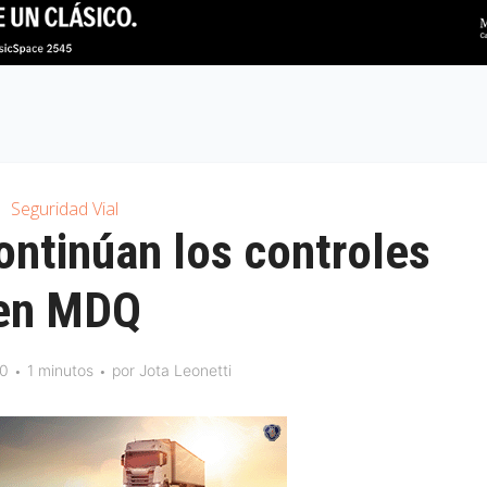
Seguridad Vial
ontinúan los controles
en MDQ
10
1 minutos
por
Jota Leonetti