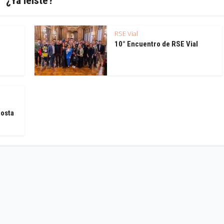
¿Ya leíste?
RSE Vial
10° Encuentro de RSE Vial
Costa