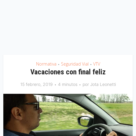
Normativa
Seguridad Vial
VTV
•
•
Vacaciones con final feliz
15 febrero, 2019
4 minutos
por
Jota Leonetti