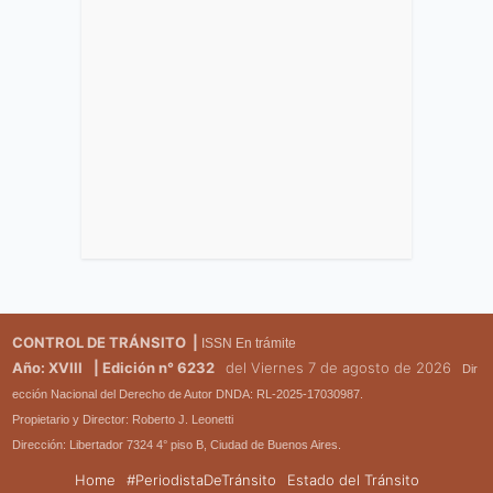
CONTROL DE TRÁNSITO |
ISSN En trámite
Año: XVIII
| Edición n° 6232
del Viernes 7 de agosto de 2026
Dir
ección Nacional del Derecho de Autor DNDA: RL-2025-17030987.
Propietario y Director: Roberto J. Leonetti
Dirección: Libertador 7324 4° piso B, Ciudad de Buenos Aires.
Home
#PeriodistaDeTránsito
Estado del Tránsito