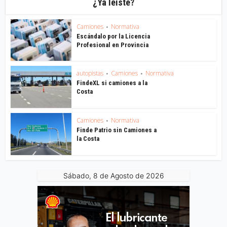
¿Ya leíste?
Camiones
Normativa
•
Escándalo por la Licencia
Profesional en Provincia
autopistas
Camiones
Normativa
•
•
FindeXL si camiones a la
Costa
Camiones
Normativa
•
Finde Patrio sin Camiones a
la Costa
Sábado, 8 de Agosto de 2026