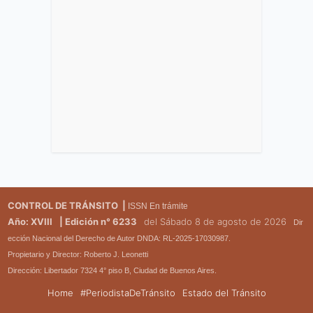
CONTROL DE TRÁNSITO |
ISSN En trámite
Año: XVIII
| Edición n° 6233
del Sábado 8 de agosto de 2026
Dir
ección Nacional del Derecho de Autor DNDA: RL-2025-17030987.
Propietario y Director: Roberto J. Leonetti
Dirección: Libertador 7324 4° piso B, Ciudad de Buenos Aires.
Home
#PeriodistaDeTránsito
Estado del Tránsito