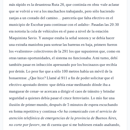
más rápido es la desastrosa Ruta 26, que continúa en obra -vale aclarar
que se volvió a ver a los muchachos trabajando, pero sólo haciendo
zanjas a un costado del camino… parecería que falta efectivo en el
municipio de Escobar para continuar con el asfalto-. Pasadas las 20:30
era notoria la cola de vehículos en el paso a nivel de la estación
Maquinista Savio. Y aunque estaba la señal sonora y se debía hacer
una extraña maniobra para sortear las barreras en baja, primero fueron
los «valientes» colectiveros de la 291 los que supusieron que, como en
otras tantas oportunidades, el sistema no funcionaba. A mi turno, debí
también pasar en infracción apresurado por los bocinazos que recibía
por detrás. Lo peor fue que a sólo 100 metros había un móvil de la
bonaerense. ¿Que hice? Llamé al 911 a fin de poder solicitar que el
efectivo apostado dentro -que debía estar meditando dónde iba a
manguear de cenar- se acercara a dirigir el caos de tránsito y brindar
seguridad a quienes debía pasar el cruce ferroviario. Lo mío fue una
ilusión de primer mundo, después de 5 minutos de espera escuchando
en forma repetitiva y continua «
Se ha comunicado con el servicio de
atención telefónica de emergencias de la provincia de Buenos Aires,
no corte por favor
«, me di cuenta que si me hubiesen estado asaltando,