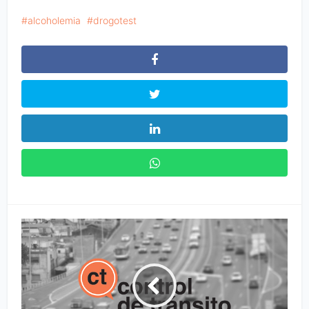
alcoholemia
drogotest