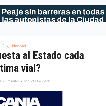
Seguridad Vial
uesta al Estado cada
tima vial?
1
1 minutos
por
Jota Leonetti