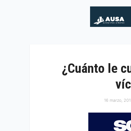
¿Cuánto le c
víc
16 marzo, 201