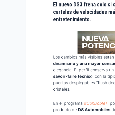
El nuevo DS3 frena solo si s
carteles de velocidades m
entretenimiento.
Los cambios más visibles están 
dinamismo y una mayor sensac
elegancia. El perfil conserva un
savoir-faire técnic
o, con la típ
puertas desplegables “flush door
cristales.
En el programa
#ConDobleT
, p
producto de
DS Automobiles
d