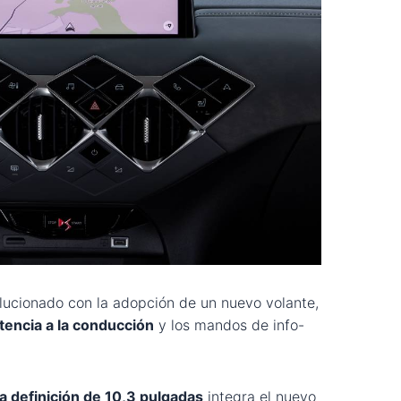
lucionado con la adopción de un nuevo volante,
tencia a la conducción
y los mandos de info-
ta definición de 10,3 pulgadas
integra el nuevo