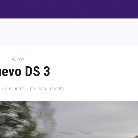
Autos
evo DS 3
3 minutos
por
Jota Leonetti