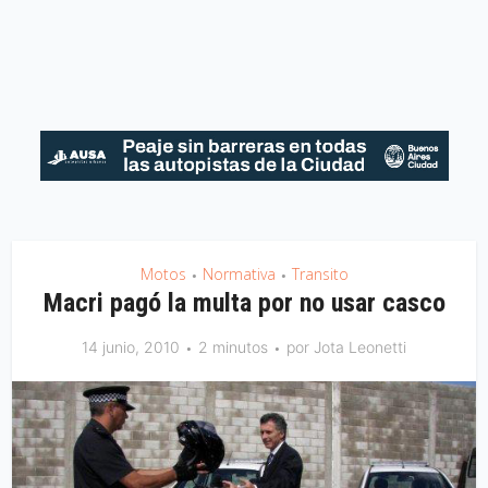
Motos
Normativa
Transito
•
•
Macri pagó la multa por no usar casco
14 junio, 2010
2 minutos
por
Jota Leonetti