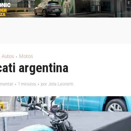
Autos
Motos
•
ati argentina
mentar
1 minutos
por
Jota Leonetti