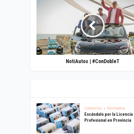
NotiAutos | #ConDobleT
Camiones
Normativa
•
Escándalo por la Licencia
Profesional en Provincia