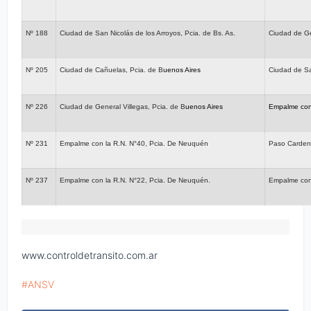
Nº 188
Ciudad de San Nicolás de los Arroyos, Pcia. de Bs. As.
Ciudad de Ge
Nº 205
Ciudad de Cañuelas, Pcia. de B
uenos Aires
Ciudad de Sa
Nº 226
Ciudad de General Villegas, Pcia. de B
uenos Aires
Empalme con 
Nº 231
Empalme con la R.N. N°40, Pcia. De Neuquén
Paso Carden
Nº 237
Empalme con la R.N. N°22, Pcia. De Neuquén.
Empalme con
www.controldetransito.com.ar
ANSV