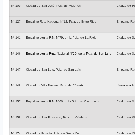
Nº 105
Ciudad de San José, Pcia. de Misiones
Ciudad de Po
N° 127
Empalme Ruta Nacional N°12, Pcia. de Entre Ríos
Empalme Ruta
Nº 141
Empalme con la R.N. N°79, en la Pcia. de La Rioja
Ciudad de
S
Nº
146
Empalme con la Ruta Nacional N°20, de la Pcia. de San Luís
Ciudad de S
Nº 147
Ciudad de San Luís, Pcia. de San Luís
Empalme Ruta
N° 148
Ciudad de Villa Dolores, Pcia. de Córdoba
Límite con l
Nº 157
Empalme con la R.N. N°60 en la Pcia. de Catamarca
Ciudad de S
N° 158
Ciudad de San Francisco, Pcia. de Córdoba
Ciudad de Vi
Nº 174
Ciudad de Rosario, Pcia. de Santa Fe
Ciudad de Vic