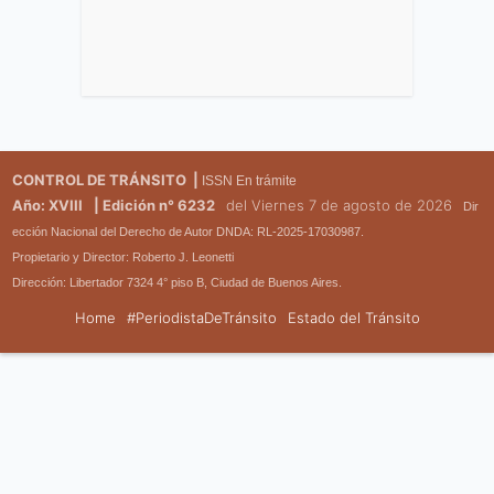
CONTROL DE TRÁNSITO |
ISSN En trámite
Año: XVIII
| Edición n° 6232
del Viernes 7 de agosto de 2026
Dir
ección Nacional del Derecho de Autor DNDA: RL-2025-17030987.
Propietario y Director: Roberto J. Leonetti
Dirección: Libertador 7324 4° piso B, Ciudad de Buenos Aires.
Home
#PeriodistaDeTránsito
Estado del Tránsito