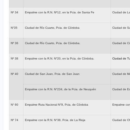
Nº 34
Empalme con la R.N. Nº12, en la Pcia. de Santa Fe
Ciudad de La
N°35
Ciudad de Río Cuarto, Pcia. de Córdoba
Ciudad de S
Nº 36
Ciudad de Río Cuarto, Pcia. de Córdoba.
Ciudad de Có
Nº 38
Empalme con la R.N. N°20, en la Pcia. de Córdoba.
Ciudad de T
Nº 40
Ciudad de San Juan, Pcia. de San Juan
Ciudad de M
Empalme con la R.N. N°234, de la Pcia. de Neuquén
Ciudad de Es
N°
60
Empalme Ruta Nacional N°9, Pcia. de Córdoba
Empalme con
Nº 74
Empalme con la R.N. N°38, Pcia. de La Rioja
Ciudad de Chi