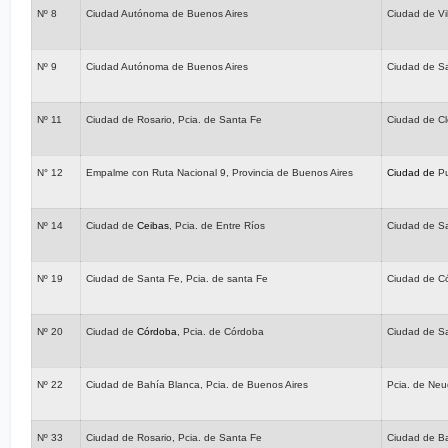
Nº 8
Ciudad Autónoma de Buenos Aires
Ciudad de Vi
Nº 9
Ciudad Autónoma de Buenos Aires
Ciudad de Sa
Nº 11
Ciudad de Rosario, Pcia. de Santa Fe
Ciudad de Cl
N° 12
Empalme con Ruta Nacional 9, Provincia de Buenos Aires
Ciudad de
Pu
Nº 14
Ciudad de
Ceibas
, Pcia. de Entre Ríos
Ciudad de Sa
Nº 19
Ciudad de Santa Fe, Pcia. de santa Fe
Ciudad de C
Nº 20
Ciudad de
Córdoba
, Pcia. de Córdoba
Ciudad de S
Nº 22
Ciudad de Bahía Blanca, Pcia. de Buenos Aires
Pcia. de Ne
Nº 33
Ciudad de Rosario, Pcia. de Santa Fe
Ciudad de Ba