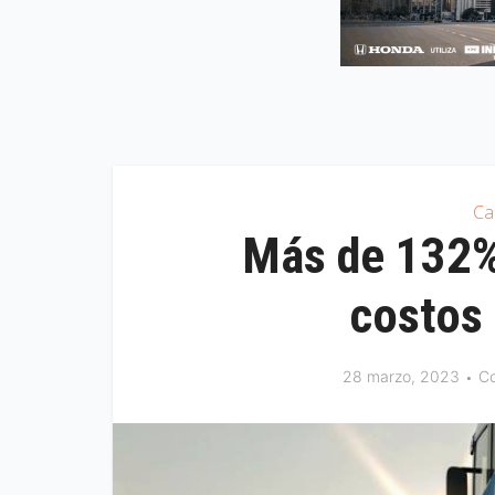
Ca
Más de 132%
costos
28 marzo, 2023
C