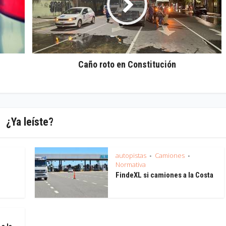
Caño roto en Constitución
¿Ya leíste?
autopistas
Camiones
•
•
Normativa
FindeXL si camiones a la Costa