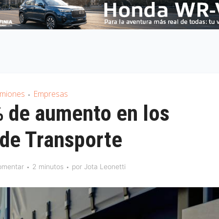
miones
Empresas
•
 de aumento en los
 de Transporte
omentar
2 minutos
por
Jota Leonetti