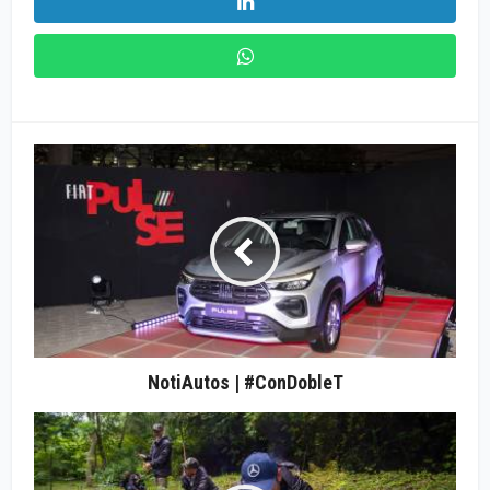
NotiAutos | #ConDobleT