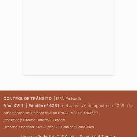
CONTROL DE TRÁNSITO |
ISSN En trámite
Año: XVIII
| Edición n° 6231
del Jueves 6 de agosto de 2026
Dire
cción Nacional del Derecho de Autor DNDA: RL-2025-17030987.
Propietario y Director: Roberto J. Leonetti
Dirección: Libertador 7324 4° piso B, Ciudad de Buenos Aires.
Home
#PeriodistaDeTránsito
Estado del Tránsito