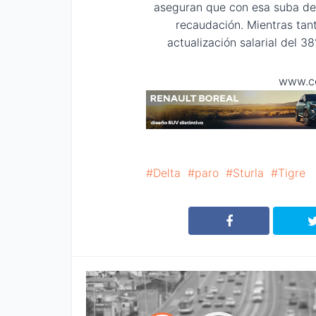
aseguran que con esa suba de
recaudación. Mientras tan
actualización salarial del 3
www.co
Delta
paro
Sturla
Tigre