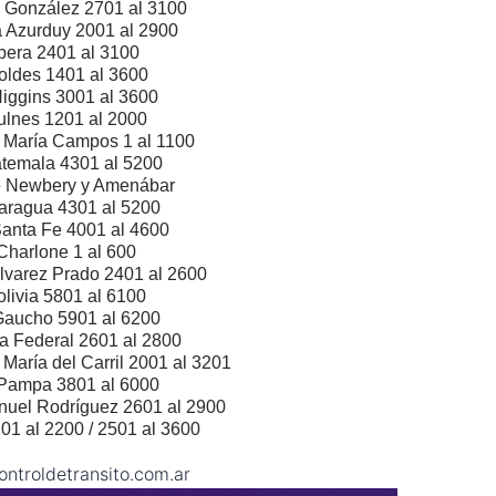
o González 2701 al 3100
 Azurduy 2001 al 2900
bera 2401 al 3100
oldes 1401 al 3600
iggins 3001 al 3600
ulnes 1201 al 2000
s María Campos 1 al 1100
temala 4301 al 5200
e Newbery y Amenábar
aragua 4301 al 5200
Santa Fe 4001 al 4600
Charlone 1 al 600
lvarez Prado 2401 al 2600
olivia 5801 al 6100
Gaucho 5901 al 6200
la Federal 2601 al 2800
 María del Carril 2001 al 3201
 Pampa
3801 al 6000
nuel Rodríguez 2601 al 2900
01 al 2200 / 2501 al 3600
ntroldetransito.com.ar