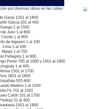
ación por diversas obras en las calles:
de Garay 1201 al 1800
artín García 201 al 400
Huergo 1 al 1500
9 de Julio 1 al 800
Cerrito 1 al 800
do de Irigoyen 1 al 100
Lima 1 al 100
Maipú 1 al 700
os Pellegrini 1 al 800
ngo Perón 785 al 1000 y 1401 al 1800
Uruguay 1 al 400
fensa 1501 al 1700
Perú 1601 al 1800
Uspallata 501-600
uardo Madero 1 al 1500
nta Fe 701 al 1301
aseo Colón 101 al 1700
Piedras 51 al 400
ivadavia 1501 al 1900