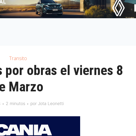
Transito
 por obras el viernes 8
e Marzo
3
2 minutos
por
Jota Leonetti