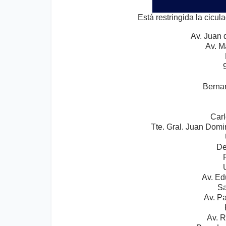
Está restringida la cicul
Av. Juan 
Av. M
Bernar
Carl
Tte. Gral. Juan Domi
De
Av. Ed
Sa
Av. P
Av. R