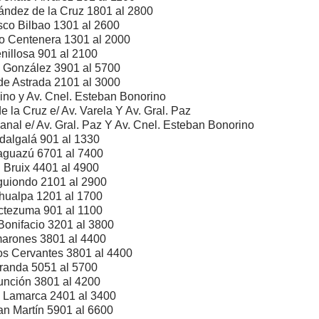
nández de
la Cruz
1801 al 2800
sco Bilbao 1301 al 2600
o Centenera 1301 al 2000
nillosa 901 al 2100
o González 3901 al 5700
de Astrada 2101 al 3000
ino y Av. Cnel. Esteban Bonorino
de
la Cruz
e/ Av. Varela Y Av. Gral. Paz
banal e/ Av. Gral. Paz Y Av. Cnel. Esteban Bonorino
dalgalá 901 al 1330
guazú 6701 al 7400
. Bruix 4401 al 4900
uiondo 2101 al 2900
hualpa 1201 al 1700
tezuma 901 al 1100
Bonifacio 3201 al 3800
arones 3801 al 4400
os Cervantes 3801 al 4400
randa 5051 al 5700
unción 3801 al 4200
o Lamarca 2401 al 3400
an Martín 5901 al 6600