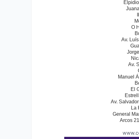
Elpidi
Juana
I
M
O H
B
Av. Luí
Gua
Jorg
Nic
Av. 
Manuel Á
B
El 
Estrel
Av. Salvador
La
General Ma
Arcos 21
www.co