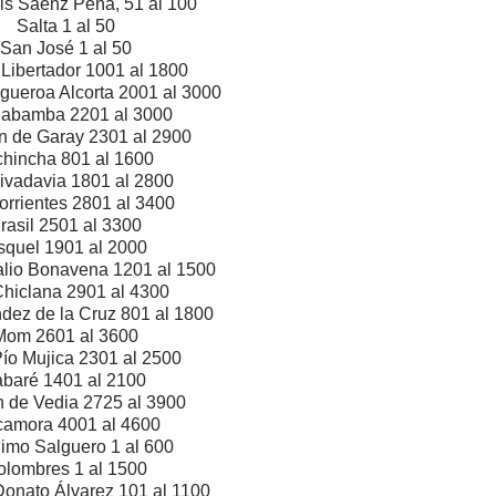
is Sáenz Peña, 51 al 100
Salta 1 al 50
San José 1 al 50
 Libertador 1001 al 1800
igueroa Alcorta 2001 al 3000
abamba 2201 al 3000
n de Garay 2301 al 2900
chincha 801 al 1600
ivadavia 1801 al 2800
orrientes 2801 al 3400
rasil 2501 al 3300
squel 1901 al 2000
alio Bonavena 1201 al 1500
Chiclana 2901 al 4300
ndez de
la Cruz
801 al 1800
Mom 2601 al 3600
ío Mujica 2301 al 2500
abaré 1401 al 2100
n de Vedia 2725 al 3900
amora 4001 al 4600
imo Salguero 1 al 600
olombres 1 al 1500
 Donato Álvarez 101 al 1100