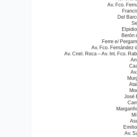
Av. Fco. Fer
Franci
Del Barc
Se
Elpidi
Berón 
Ferre e/ Pergam
Av. Fco. Fernández 
Av. Cnel. Roca – Av. Int. Fco. Ra
An
Caa
Av
Murg
Ata
Moc
José 
Cam
Margariñ
Mi
As
Emili
Av. S