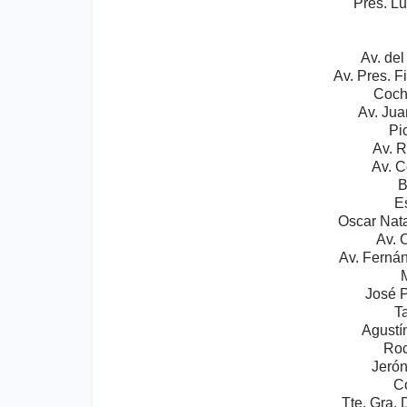
Pres. Lu
Av. del
Av. Pres. F
Coch
Av. Jua
Pi
Av. R
Av. C
B
E
Oscar Nat
Av. 
Av. Ferná
José P
T
Agustí
Roc
Jerón
C
Tte. Gra.