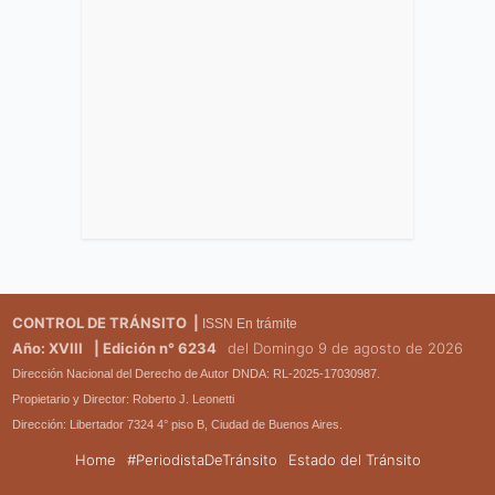
CONTROL DE TRÁNSITO |
ISSN En trámite
Año: XVIII
| Edición n° 6234
del Domingo 9 de agosto de 2026
Dirección Nacional del Derecho de Autor DNDA: RL-2025-17030987.
Propietario y Director: Roberto J. Leonetti
Dirección: Libertador 7324 4° piso B, Ciudad de Buenos Aires.
Home
#PeriodistaDeTránsito
Estado del Tránsito