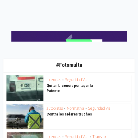
#Fotomulta
Licencias
Seguridad Vial
•
Quitan Licencia por tapar la
Patente
autopistas
Normativa
Seguridad Vial
•
•
Contra los radares truchos
Licencias
Seguridad Vial
Transito
•
•