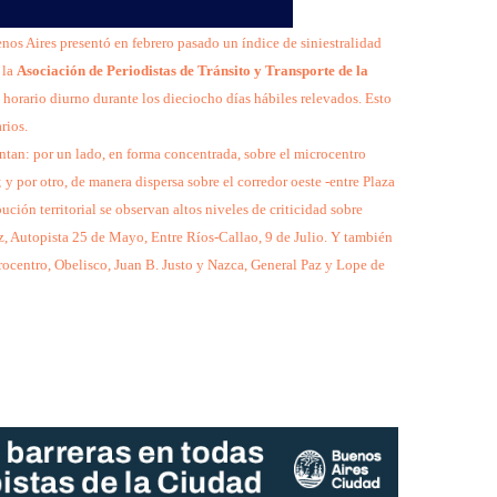
os Aires presentó en febrero pasado un índice de siniestralidad
 la
Asociación de Periodistas de Tránsito y Transporte de la
 horario diurno durante los dieciocho días hábiles relevados. Esto
rios.
entan: por un lado, en forma concentrada, sobre el microcentro
y por otro, de manera dispersa sobre el corredor oeste -entre Plaza
bución territorial se observan altos niveles de criticidad sobre
z, Autopista 25 de Mayo, Entre Ríos-Callao, 9 de Julio. Y también
rocentro, Obelisco, Juan B. Justo y Nazca, General Paz y Lope de