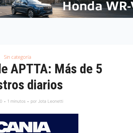
Sin categoría
 de APTTA: Más de 5
stros diarios
10
1 minutos
por
Jota Leonetti