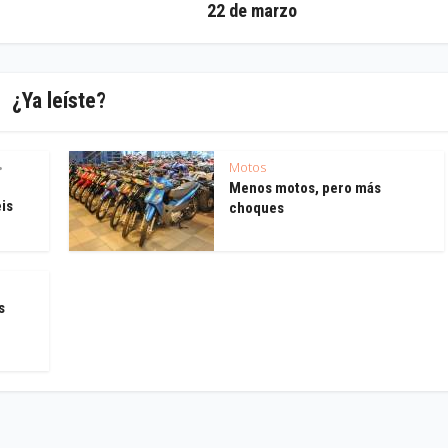
22 de marzo
¿Ya leíste?
Motos
•
Menos motos, pero más
eis
choques
s