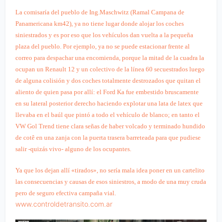
La comisaría del pueblo de Ing.Maschwitz (Ramal Campana de
Panamericana km42), ya no tiene lugar donde alojar los coches
siniestrados y es por eso que los vehículos dan vuelta a la pequeña
plaza del pueblo. Por ejemplo, ya no se puede estacionar frente al
correo para despachar una encomienda, porque la mitad de la cuadra la
ocupan un Renault 12 y un colectivo de la línea 60 secuestrados luego
de alguna colisión y dos coches totalmente destrozados que quitan el
aliento de quien pasa por allí: el Ford Ka fue embestido bruscamente
en su lateral posterior derecho haciendo explotar una lata de latex que
llevaba en el baúl que pintó a todo el vehículo de blanco; en tanto el
VW Gol Trend tiene clara señas de haber volcado y terminado hundido
de cotê en una zanja con la puerta trasera barreteada para que pudiese
salir -quizás vivo- alguno de los ocupantes.
Ya que los dejan allí «tirados», no sería mala idea poner en un cartelito
las consecuencias y causas de esos siniestros, a modo de una muy cruda
pero de seguro efectiva campaña vial.
www.controldetransito.com.ar