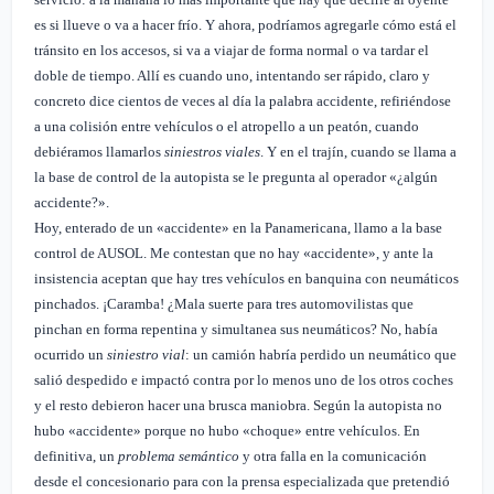
es si llueve o va a hacer frío. Y ahora, podríamos agregarle cómo está el
tránsito en los accesos, si va a viajar de forma normal o va tardar el
doble de tiempo. Allí es cuando uno, intentando ser rápido, claro y
concreto dice cientos de veces al día la palabra accidente, refiriéndose
a una colisión entre vehículos o el atropello a un peatón, cuando
debiéramos llamarlos
siniestros viales
. Y en el trajín, cuando se llama a
la base de control de la autopista se le pregunta al operador «¿algún
accidente?».
Hoy, enterado de un «accidente» en la Panamericana, llamo a la base
control de AUSOL. Me contestan que no hay «accidente», y ante la
insistencia aceptan que hay tres vehículos en banquina con neumáticos
pinchados. ¡Caramba! ¿Mala suerte para tres automovilistas que
pinchan en forma repentina y simultanea sus neumáticos? No, había
ocurrido un
siniestro vial
: un camión habría perdido un neumático que
salió despedido e impactó contra por lo menos uno de los otros coches
y el resto debieron hacer una brusca maniobra. Según la autopista no
hubo «accidente» porque no hubo «choque» entre vehículos. En
definitiva, un
problema semántico
y otra falla en la comunicación
desde el concesionario para con la prensa especializada que pretendió