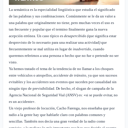
La semántica es la e
specialidad lingüística que estudia el significado
de las palabras y sus combinaciones. Comúnmente se le da un valor a
una palabra que originalmente no tiene, pero muchas veces el uso es
tan frecuente y popular que el termino finalmente gana la nueva
acepción errónea. Un caso típico es
desapercibido (
que significa estar
desprovisto de lo necesario para una realizar una actividad
)
que
frecuentemente se mal utiliza en lugar de
inadvertido
, cuando
queremos referirnos a una persona o hecho que no fue o pretende no ser
visto.
Ya hemos tratado el tema de la tendencia de no llamar a los choques
entre vehículos o atropellos,
accidente de tránsito
, ya que son sucesos
evitables y los
accidentes
son eventos que suceden por casualidad sin
ningún tipo de previsibilidad. De hecho, el slogan de campaña de la
Agencia Nacional de Seguridad Vial (ANSV) es: «si se puede evitar, no
es un accidente».
Un viejo profesor de locución, Cacho Farenga, nos enseñaba que por
radio a la gente hay que hablarle claro con palabras comunes y
sencillas
. También nos decía una gran verdad de la radio como
servicio: a la mañana lo más importante que hay que decirle al oyente