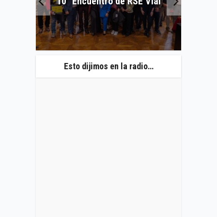
10° Encuentro de RSE Vial
Cor
ncia
Esto dijimos en la radio…