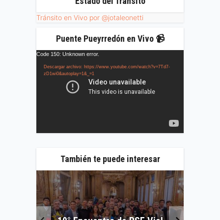
Estado del Tránsito
Tránsito en Vivo por @jotaleonetti
Puente Pueyrredón en Vivo 📹
Reproductor
Code 150: Unknown error.
de
Descargar archivo: https://www.youtube.com/watch?v=7Td7-
vídeo
zD1wi0&autoplay=1&_=1
También te puede interesar
ncia