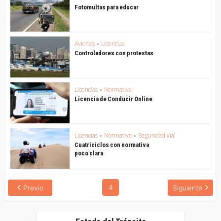
Fotomultas para educar
Aviones
Licencias
•
Controladores con protestas
Licencias
Normativa
•
Licencia de Conducir Online
Licencias
Normativa
Seguridad Vial
•
•
Cuatriciclos con normativa
poco clara
4
Previo
Siguiente