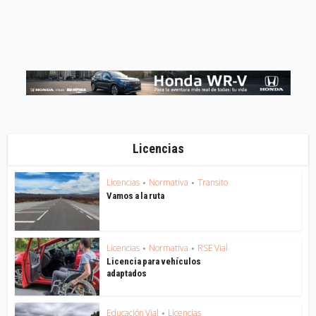
Licencias
Licencias
Normativa
Transito
•
•
Vamos a la ruta
Licencias
Normativa
RSE Vial
•
•
Licencia para vehículos
adaptados
Educación Vial
Licencias
•