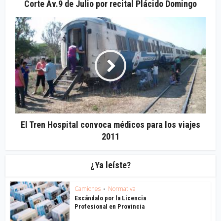
Corte Av.9 de Julio por recital Plácido Domingo
El Tren Hospital convoca médicos para los viajes
2011
¿Ya leíste?
Camiones
Normativa
•
Escándalo por la Licencia
Profesional en Provincia