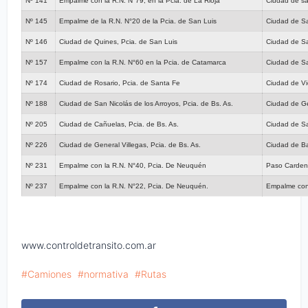
Nº 141
Empalme con la R.N. N°79, en la Pcia. de La Rioja
Ciudad de sa
Nº 145
Empalme de la R.N. N°20 de la Pcia. de San Luis
Ciudad de Sa
Nº 146
Ciudad de Quines, Pcia. de San Luis
Ciudad de S
Nº 157
Empalme con la R.N. N°60 en la Pcia. de Catamarca
Ciudad de S
Nº 174
Ciudad de Rosario, Pcia. de Santa Fe
Ciudad de Vic
Nº 188
Ciudad de San Nicolás de los Arroyos, Pcia. de Bs. As.
Ciudad de Ge
Nº 205
Ciudad de Cañuelas, Pcia. de Bs. As.
Ciudad de Sa
Nº 226
Ciudad de General Villegas, Pcia. de Bs. As.
Ciudad de Bal
Nº 231
Empalme con la R.N. N°40, Pcia. De Neuquén
Paso Carden
Nº 237
Empalme con la R.N. N°22, Pcia. De Neuquén.
Empalme con
www.controldetransito.com.ar
Camiones
normativa
Rutas