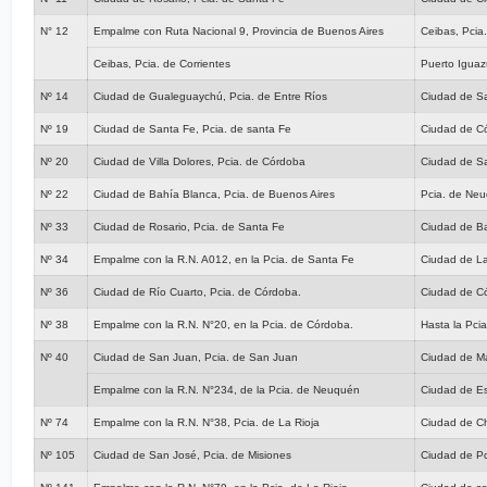
N° 12
Empalme con Ruta Nacional 9, Provincia de Buenos Aires
Ceibas, Pcia
Ceibas, Pcia. de Corrientes
Puerto Iguaz
Nº 14
Ciudad de Gualeguaychú, Pcia. de Entre Ríos
Ciudad de Sa
Nº 19
Ciudad de Santa Fe, Pcia. de santa Fe
Ciudad de C
Nº 20
Ciudad de Villa Dolores, Pcia. de Córdoba
Ciudad de S
Nº 22
Ciudad de Bahía Blanca, Pcia. de Buenos Aires
Pcia. de Ne
Nº 33
Ciudad de Rosario, Pcia. de Santa Fe
Ciudad de Ba
Nº 34
Empalme con la R.N. A012, en la Pcia. de Santa Fe
Ciudad de La
Nº 36
Ciudad de Río Cuarto, Pcia. de Córdoba.
Ciudad de Có
Nº 38
Empalme con la R.N. N°20, en la Pcia. de Córdoba.
Hasta la Pci
Nº 40
Ciudad de San Juan, Pcia. de San Juan
Ciudad de M
Empalme con la R.N. N°234, de la Pcia. de Neuquén
Ciudad de Es
Nº 74
Empalme con la R.N. N°38, Pcia. de La Rioja
Ciudad de Chi
Nº 105
Ciudad de San José, Pcia. de Misiones
Ciudad de Po