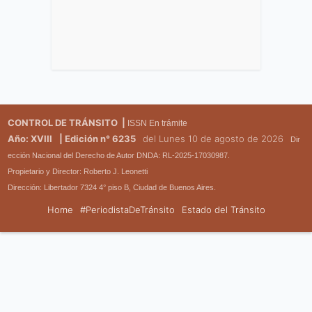
CONTROL DE TRÁNSITO |
ISSN En trámite
Año: XVIII
| Edición n° 6235
del Lunes 10 de agosto de 2026
Dir
ección Nacional del Derecho de Autor DNDA: RL-2025-17030987.
Propietario y Director: Roberto J. Leonetti
Dirección: Libertador 7324 4° piso B, Ciudad de Buenos Aires.
Home
#PeriodistaDeTránsito
Estado del Tránsito