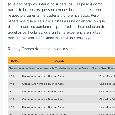
(que con pago voluntario no supera los 500 pesos) como
parte de los costos que son a veces insignificantes, con
respecto a tener la mercadería y chofer parados. Pero,
reiteramos que el salir de la rutas es una colaboración que
deben hacer los camioneros para facilitar la circulación de
aquellos particulares, que sin tanta experiencia en rutas,
podrían generar algún siniestro ante un sobrepaso.
Rutas y Tramos donde se aplica la veda:
RUTA
DESDE
Todas las Autopistas de acceso a la Ciudad Autónoma de Buenos Aires y Gran Bueno
Nº 3
Ciudad Autónoma de Buenos Aires
25 de Mayo 
Nº 5
Ciudad Autónoma de Buenos Aires
Ciudad de Sa
N° 7
Ciudad Autónoma de Buenos Aires
Ciudad de M
Nº 8
Ciudad Autónoma de Buenos Aires
Ciudad de Vi
Nº 9
Ciudad Autónoma de Buenos Aires
Ciudad de Sa
Nº 11
Ciudad de Rosario, Pcia. de Santa Fe
Ciudad de Cl