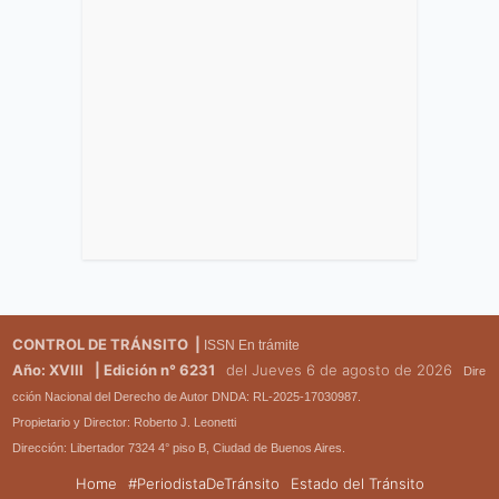
CONTROL DE TRÁNSITO |
ISSN En trámite
Año: XVIII
| Edición n° 6231
del Jueves 6 de agosto de 2026
Dire
cción Nacional del Derecho de Autor DNDA: RL-2025-17030987.
Propietario y Director: Roberto J. Leonetti
Dirección: Libertador 7324 4° piso B, Ciudad de Buenos Aires.
Home
#PeriodistaDeTránsito
Estado del Tránsito