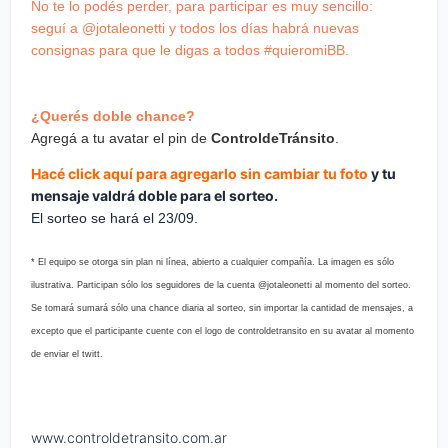
No te lo podés perder, para participar es muy sencillo:
seguí a @jotaleonetti y todos los días habrá nuevas
consignas para que le digas a todos #quieromiBB.
¿Querés doble chance?
Agregá a tu avatar el pin de
ControldeTránsito
.
Hacé click aquí para agregarlo sin cambiar tu foto
y tu
mensaje valdrá doble para el sorteo.
El sorteo se hará el 23/09.
* El equipo se otorga sin plan ni línea, abierto a cualquier compañía. La imagen es sólo
ilustrativa. Participan sólo los seguidores de la cuenta @jotaleonetti al momento del sorteo.
Se tomará sumará sólo una chance diaria al sorteo, sin importar la cantidad de mensajes, a
excepto que el participante cuente con el logo de controldetransito en su avatar al momento
de enviar el twitt.
www.controldetransito.com.ar