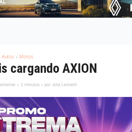
Autos
Motos
•
tis cargando AXION
omentar
2 minutos
por
Jota Leonetti