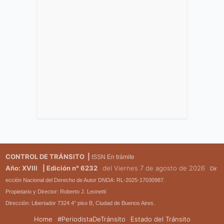
CONTROL DE TRÁNSITO |
ISSN En trámite
Año: XVIII
| Edición n° 6232
del Viernes 7 de agosto de 2026
Dir
ección Nacional del Derecho de Autor DNDA: RL-2025-17030987.
Propietario y Director: Roberto J. Leonetti
Dirección: Libertador 7324 4° piso B, Ciudad de Buenos Aires.
Home
#PeriodistaDeTránsito
Estado del Tránsito